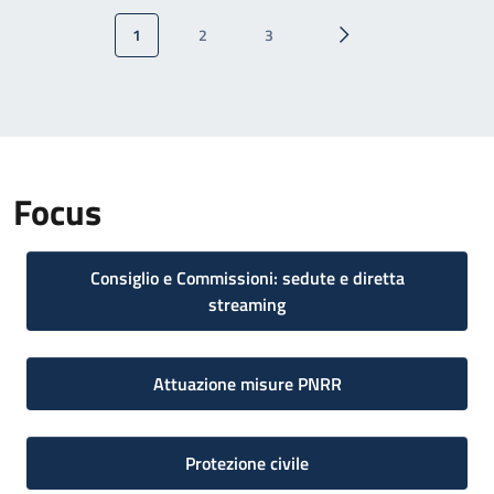
Paginazione
1
2
3
Pagina attuale
Pagina
Pagina
Pagina successiva
Focus
Consiglio e Commissioni: sedute e diretta
streaming
Attuazione misure PNRR
Protezione civile