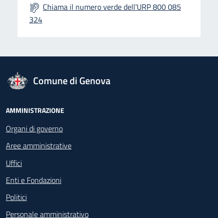
Chiama il numero verde dell'URP 800 085
324
logo Unione Europea
Comune di Genova
Footer - Navigazione
AMMINISTRAZIONE
Organi di governo
Aree amministrative
Uffici
Enti e Fondazioni
Politici
Personale amministrativo