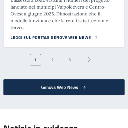
L’assessora Lodi: «Ottimi i numeri del progetto
lanciato nei municipi Valpolcevera e Centro-
Ovest a giugno 2025. Dimostrazione che il
modello funziona e che la rete tra istituzioni e
terzo…
LEGGI SUL PORTALE GENOVA WEB NEWS
Paginazione
1
2
3
Pagina attuale
Pagina
Pagina
Pagina successiva
Genova Web News