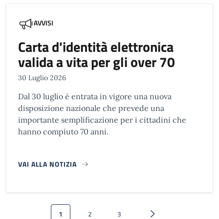
AVVISI
Carta d'identità elettronica
valida a vita per gli over 70
30 Luglio 2026
Dal 30 luglio è entrata in vigore una nuova
disposizione nazionale che prevede una
importante semplificazione per i cittadini che
hanno compiuto 70 anni.
VAI ALLA NOTIZIA
Paginazione
1
2
3
Pagina attuale
Pagina
Pagina
Pagina successiva