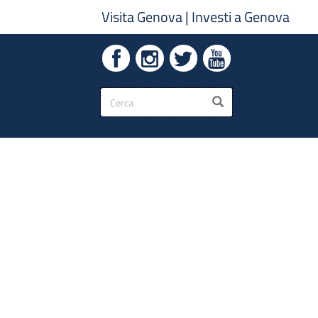
Visita Genova
|
Investi a Genova
Form
CERCA
di
ricerca