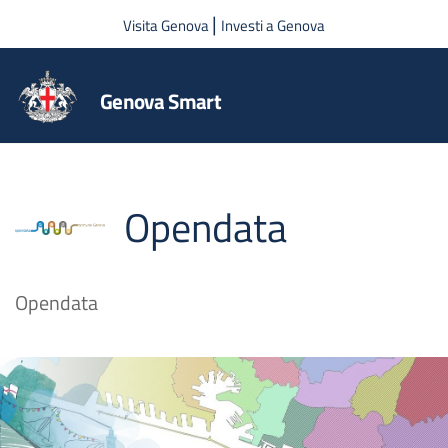
Salta al contenuto principale
|
Visita Genova
Investi a Genova
Genova Smart
Opendata
Opendata