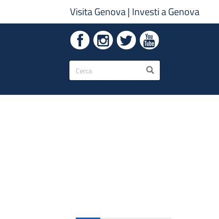
Visita Genova
|
Investi a Genova
Form
CERCA
di
ricerca