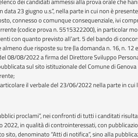
elenco dei candidati ammessi alla prova orale che ha
n data 23 giugno u.s.”, nella parte in cui non è presente
osto, connesso o comunque consequenziale, ivi compre
corrente (codice prova n. 5515322200), in particolar mo
ti con quanto previsto all’art. 5 del bando di conco
e almeno due risposte su tre (la domanda n. 16, n. 12 e 
del 08/08/2022 a firma del Direttore Sviluppo Person
 pubblicata sul sito istituzionale del Comune di Geno
rrente;
articolare il verbale del 23/06/2022 nella parte in cui
bblici proclami”, nei confronti di tutti i canditati risult
 2022, in qualità di controinteressati, con pubblicazi
sito, denominato “Atti di notifica”, sino alla pubblica