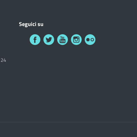
Seguici su
6124
i