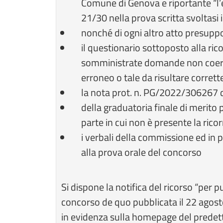
Comune di Genova e riportante “l’
21/30 nella prova scritta svoltasi i
nonché di ogni altro atto presupp
il questionario sottoposto alla ri
somministrate domande non coeren
erroneo o tale da risultare corrett
la nota prot. n. PG/2022/306267 
della graduatoria finale di merito
parte in cui non è presente la rico
i verbali della commissione ed in p
alla prova orale del concorso
Si dispone la notifica del ricorso “per pu
concorso de quo pubblicata il 22 agosto
in evidenza sulla homepage del predetto 