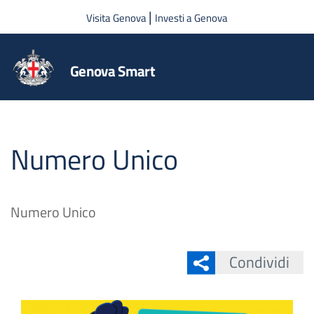
Salta al contenuto principale
|
Visita Genova
Investi a Genova
Genova Smart
Numero Unico
Numero Unico
Condividi