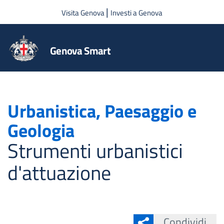
Salta al contenuto principale
|
Visita Genova
Investi a Genova
Genova Smart
Urbanistica, Paesaggio e
Geologia
Strumenti urbanistici
d'attuazione
Condividi