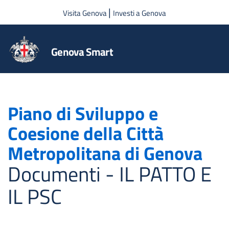
Salta al contenuto principale
|
Visita Genova
Investi a Genova
Genova Smart
Piano di Sviluppo e
Coesione della Città
Metropolitana di Genova
Documenti - IL PATTO E
IL PSC