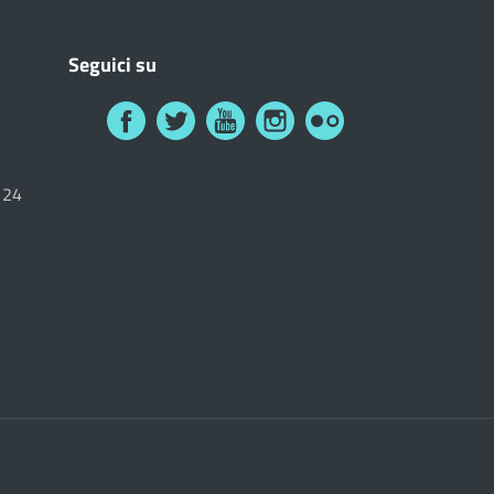
Seguici su
6124
i