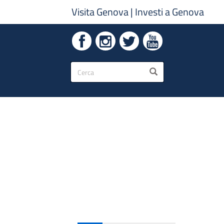
Visita Genova
|
Investi a Genova
Form
CERCA
di
ricerca