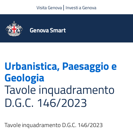
Salta al contenuto principale
|
Visita Genova
Investi a Genova
Genova Smart
Urbanistica, Paesaggio e
Geologia
Tavole inquadramento
D.G.C. 146/2023
Tavole inquadramento D.G.C. 146/2023