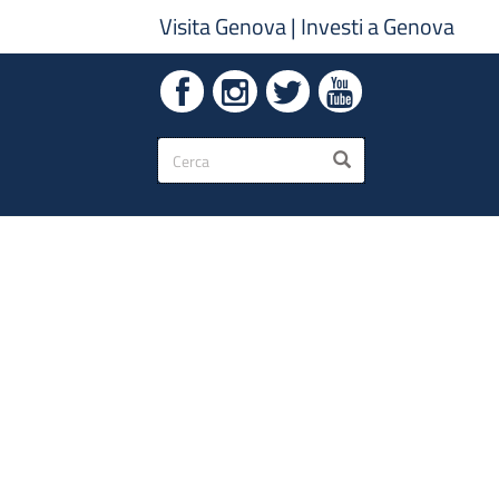
Visita Genova
|
Investi a Genova
Form
CERCA
di
ricerca