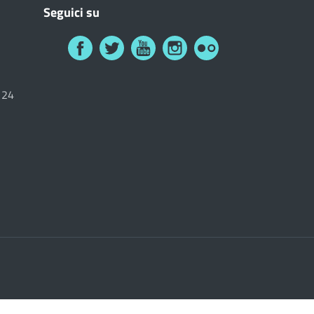
Seguici su
6124
i