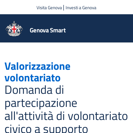
Salta al contenuto principale
|
Visita Genova
Investi a Genova
Genova Smart
Valorizzazione
volontariato
Domanda di
partecipazione
all'attività di volontariato
civico a supporto