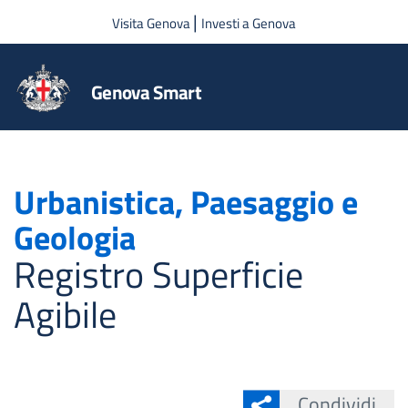
Salta al contenuto principale
|
Visita Genova
Investi a Genova
Genova Smart
Urbanistica, Paesaggio e
Geologia
Registro Superficie
Agibile
Condividi