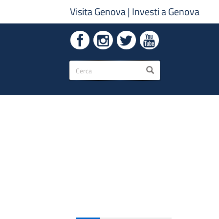
Visita Genova
|
Investi a Genova
Form
CERCA
di
ricerca