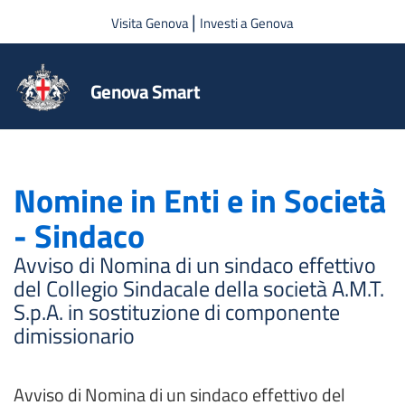
Salta al contenuto principale
|
Visita Genova
Investi a Genova
Genova Smart
Nomine in Enti e in Società
- Sindaco
Avviso di Nomina di un sindaco effettivo
del Collegio Sindacale della società A.M.T.
S.p.A. in sostituzione di componente
dimissionario
Avviso di Nomina di un sindaco effettivo del