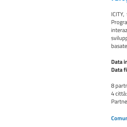
ICITY,
Progra
interaz
svilup
basate
Data i
Data f
8 part
4 citt
Partne
Comun