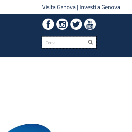
Visita Genova
|
Investi a Genova
Form
CERCA
di
ricerca