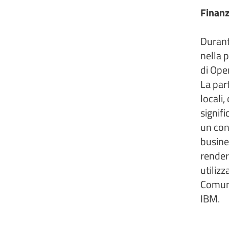
Finan
Durant
nella 
di Ope
La part
locali,
signifi
un con
busine
rendere
utiliz
Comune
IBM.