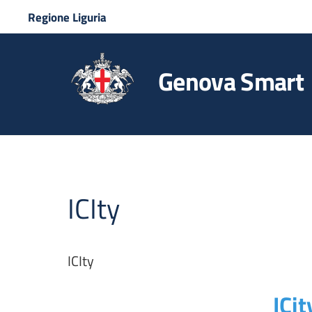
Regione Liguria
Genova Smart
ICIty
ICIty
ICit