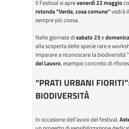
Il Festival si apre
venerdì 22 maggio
co
rotonda “Verde, cosa comune”
vedrà i
sempre più coesa.
Nelle giornate di
sabato 23
e
domenica
alla scoperta delle specie rare e worksh
imparare a riconoscere la biodiversità "n
del Lavoro
, esempio concreto di rifore
“PRATI URBANI FIORITI
BIODIVERSITÀ
In occasione dell’avvio del festival,
Ast
un progetto di sensibilizzazione dedica