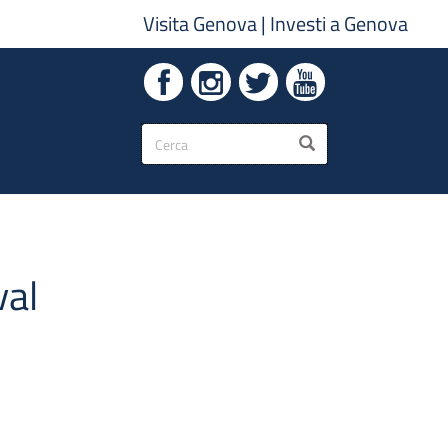
Visita Genova
|
Investi a Genova
Form
CERCA
di
ricerca
val