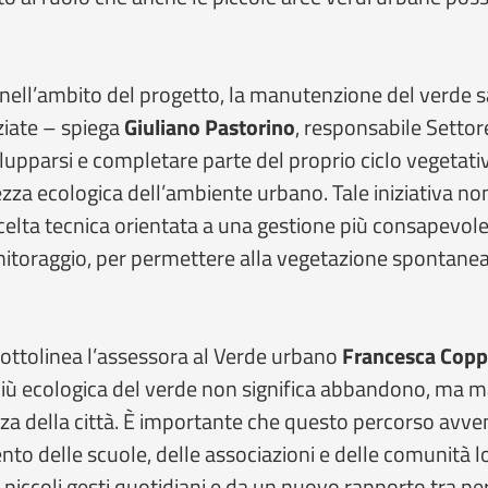
 nell’ambito del progetto, la manutenzione del verde sa
iate – spiega
Giuliano Pastorino
, responsabile Setto
ilupparsi e completare parte del proprio ciclo vegetati
ezza ecologica dell’ambiente urbano. Tale iniziativa n
elta tecnica orientata a una gestione più consapevole
nitoraggio, per permettere alla vegetazione spontanea 
 sottolinea l’assessora al Verde urbano
Francesca Cop
più ecologica del verde non significa abbandono, ma ma
lienza della città. È importante che questo percorso avv
ento delle scuole, delle associazioni e delle comunità lo
piccoli gesti quotidiani e da un nuovo rapporto tra p