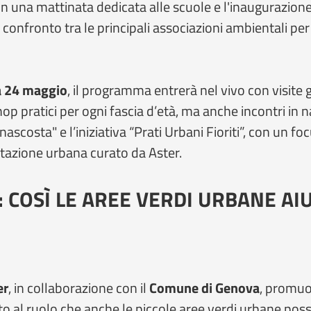
n una mattinata dedicata alle scuole e l'inaugurazione 
l confronto tra le principali associazioni ambientali per
 24 maggio
, il programma entrerà nel vivo con visite 
op pratici per ogni fascia d’età, ma anche incontri in na
ascosta" e l’iniziativa “Prati Urbani Fioriti”, con un fo
stazione urbana curato da Aster.
”: COSÌ LE AREE VERDI URBANE A
er
, in collaborazione con il
Comune di Genova
, promu
to al ruolo che anche le piccole aree verdi urbane poss