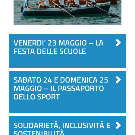
VENERDI’ 23 MAGGIO – LA
FESTA DELLE SCUOLE
SABATO 24 E DOMENICA 25
MAGGIO – IL PASSAPORTO
DELLO SPORT
SOLIDARIETÀ, INCLUSIVITÀ E
SOSTENIBILITÀ