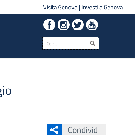
Visita Genova
|
Investi a Genova
Form
CERCA
di
ricerca
gio
Condividi