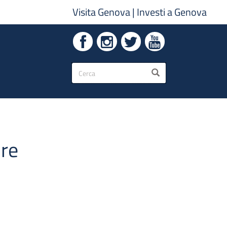
Visita Genova
|
Investi a Genova
Form
CERCA
di
ricerca
bre