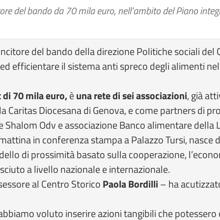
itore del bando da 70 mila euro, nell’ambito del Piano inte
incitore del bando della direzione Politiche sociali de
ed efficientare il sistema anti spreco degli alimenti nel
di 70 mila euro,
è
una rete di sei associazioni
, già at
la Caritas Diocesana di Genova, e come partners di pr
e Shalom Odv e associazione Banco alimentare della L
mattina in conferenza stampa a Palazzo Tursi, nasce da
dello di prossimità basato sulla cooperazione, l’econom
ciuto a livello nazionale e internazionale.
essore al Centro Storico
Paola Bordilli
– ha acutizzato 
 abbiamo voluto inserire azioni tangibili che potessero