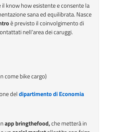
e il know how esistente e consente la
limentazione sana ed equilibrata. Nasce
ntro
è previsto il coinvolgimento di
ntattati nell’area dei caruggi.
en come bike cargo)
ione del
dipartimento di Economia
on
app bringthefood,
che metterà in