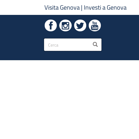
Visita Genova
|
Investi a Genova
Form
CERCA
di
ricerca