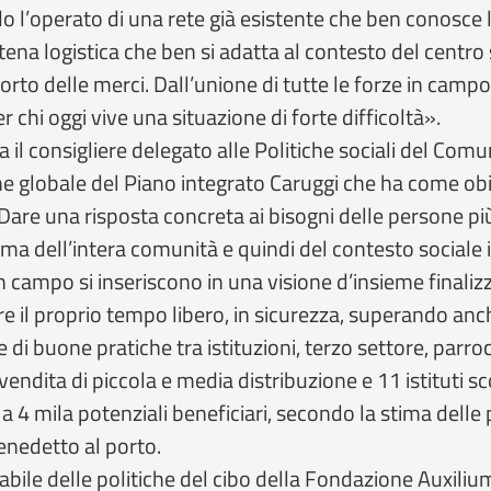
o l’operato di una rete già esistente che ben conosce l
tena logistica che ben si adatta al contesto del centro
asporto delle merci. Dall’unione di tutte le forze in camp
chi oggi vive una situazione di forte difficoltà».
il consigliere delegato alle Politiche sociali del Com
e globale del Piano integrato Caruggi che ha come obie
. Dare una risposta concreta ai bisogni delle persone più
i ma dell’intera comunità e quindi del contesto sociale i
n campo si inseriscono in una visione d’insieme finaliz
e il proprio tempo libero, in sicurezza, superando anch
e di buone pratiche tra istituzioni, terzo settore, parro
ndita di piccola e media distribuzione e 11 istituti scola
 a 4 mila potenziali beneficiari, secondo la stima dell
enedetto al porto.
abile delle politiche del cibo della Fondazione Auxiliu