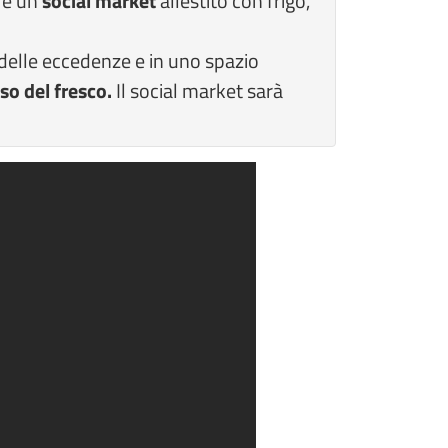
 e un
social market
allestito con frigo,
 delle eccedenze e in uno spazio
so del fresco.
Il social market sarà