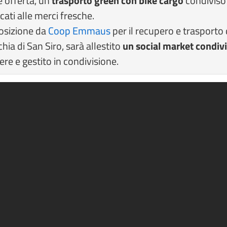
 offerta, un
trasporto green con bike cargo
condiviso
ati alle merci fresche.
osizione da
Coop Emmaus
per il recupero e trasporto
chia di San Siro, sarà allestito
un social market condivi
ere e gestito in condivisione.