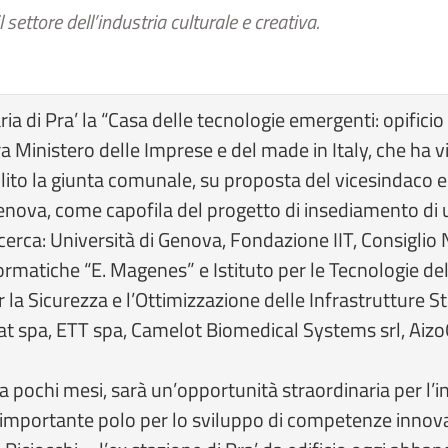
 settore dell’industria culturale e creativa.
ia di Pra’ la “Casa delle tecnologie emergenti: opificio d
Ministero delle Imprese e del made in Italy, che ha vis
to la giunta comunale, su proposta del vicesindaco e a
enova, come capofila del progetto di insediamento di u
icerca: Università di Genova, Fondazione IIT, Consiglio N
rmatiche “E. Magenes” e Istituto per le Tecnologie de
a Sicurezza e l’Ottimizzazione delle Infrastrutture S
t spa, ETT spa, Camelot Biomedical Systems srl, Aiz
 pochi mesi, sarà un’opportunità straordinaria per l’in
 importante polo per lo sviluppo di competenze innova