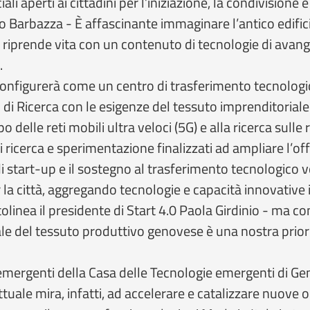
li aperti ai cittadini per l’iniziazione, la condivisione 
 Barbazza - È affascinante immaginare l’antico edific
 riprende vita con un contenuto di tecnologie di avang
.
 configurerà come un centro di trasferimento tecnolog
i di Ricerca con le esigenze del tessuto imprenditoriale
 delle reti mobili ultra veloci (5G) e alla ricerca sulle
i ricerca e sperimentazione finalizzati ad ampliare l’offe
e di start-up e il sostegno al trasferimento tecnologico 
r la città, aggregando tecnologie e capacità innovativ
linea il presidente di Start 4.0 Paola Girdinio - ma c
tale del tessuto produttivo genovese è una nostra prior
emergenti della Casa delle Tecnologie emergenti di Geno
ttuale mira, infatti, ad accelerare e catalizzare nuove