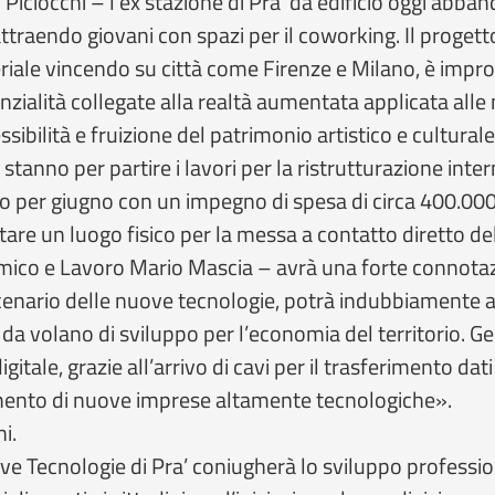
iciocchi – l’ex stazione di Pra’ da edificio oggi abba
ttraendo giovani con spazi per il coworking. Il proget
ale vincendo su città come Firenze e Milano, è impron
nzialità collegate alla realtà aumentata applicata all
ibilità e fruizione del patrimonio artistico e culturale
tanno per partire i lavori per la ristrutturazione inter
tto per giugno con un impegno di spesa di circa 400.000
ntare un luogo fisico per la messa a contatto diretto d
mico e Lavoro Mario Mascia – avrà una forte connotazi
scenario delle nuove tecnologie, potrà indubbiamente a
da volano di sviluppo per l’economia del territorio. G
gitale, grazie all’arrivo di cavi per il trasferimento d
iamento di nuove imprese altamente tecnologiche».
i.
ove Tecnologie di Pra’ coniugherà lo sviluppo profession