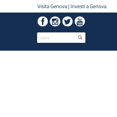
Visita Genova
|
Investi a Genova
Form
CERCA
di
ricerca