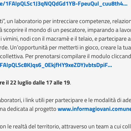
d/e/1FAIpQLSc1J3qNQQdGd1YB-FpeuQul_cuu8th4...
ti”, un laboratorio per intrecciare competenze, relazion
otrà scoprire il mondo di un pescatore, imparando a lavora
di vimini, nodi con il macramè e il telaio, e partecipare
rde. Un’opportunità per metterti in gioco, creare la tu
collettiva. Per prenotarsi compilare il modulo cliccan
1FAIpQLSc8KJqs6_0EkjfHY9xeZDYJvbtsDpiF...
e il 22 luglio dalle 17 alle 19
.
aboratori, i link utili per partecipare e le modalità di a
ina dedicata al progetto
www.informagiovani.comune
on le realtà del territorio, attraverso un team a cui co