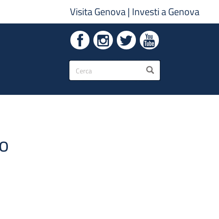
Visita Genova
|
Investi a Genova
Form
CERCA
di
ricerca
to