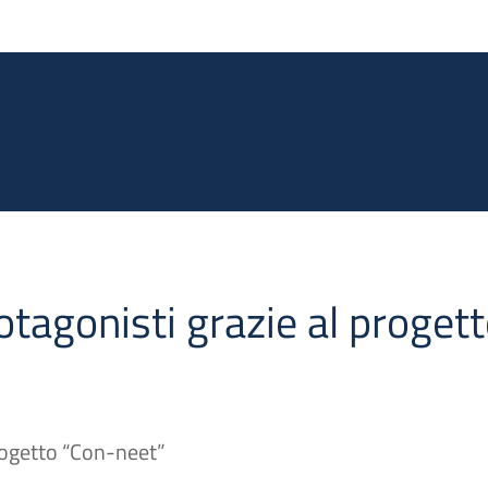
Salta al contenuto principale
tagonisti grazie al proget
progetto “Con-neet”