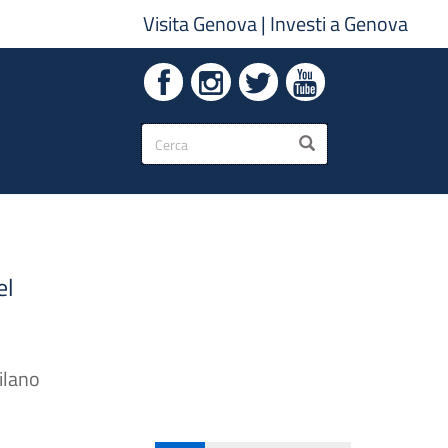
Visita Genova
|
Investi a Genova
Form
CERCA
di
ricerca
el
ilano