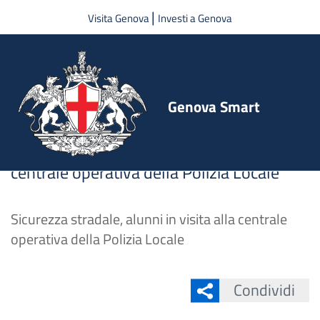
Salta
|
Visita Genova
Investi a Genova
al
contenuto
principale
Genova Smart
Sicurezza stradale, alunni in visita alla
centrale operativa della Polizia Locale
Sicurezza stradale, alunni in visita alla centrale
operativa della Polizia Locale
Condividi