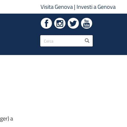
Visita Genova
|
Investi a Genova
Form
CERCA
di
ricerca
ger) a