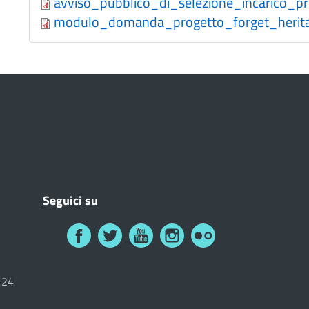
avviso_pubblico_di_selezione_incarico_pr
modulo_domanda_progetto_forget_herita
Seguici su
6124