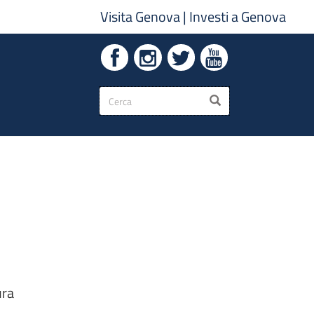
Visita Genova
|
Investi a Genova
Form
CERCA
di
ricerca
ura