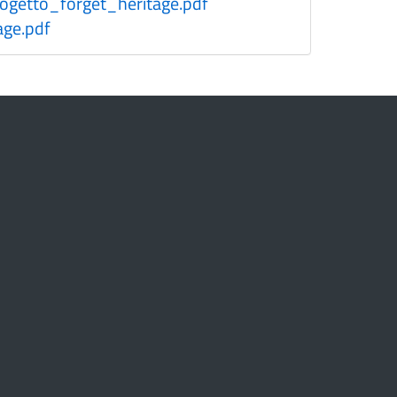
ogetto_forget_heritage.pdf
ge.pdf