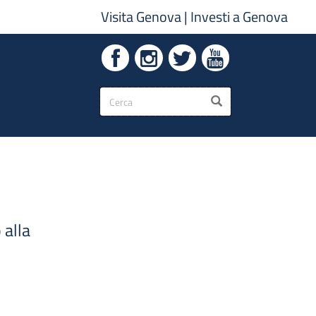
Visita Genova
|
Investi a Genova
Form
CERCA
di
ricerca
 alla