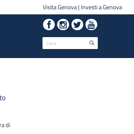
Visita Genova
|
Investi a Genova
Form
CERCA
di
ricerca
to
ra di