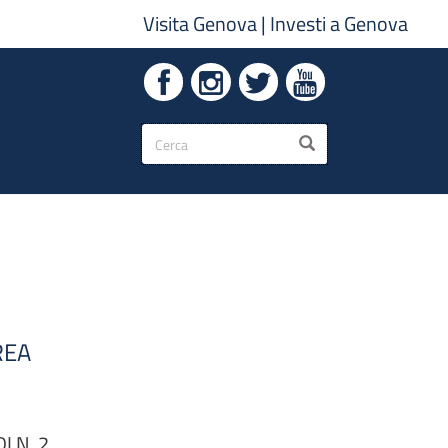
Visita Genova
|
Investi a Genova
Form
CERCA
di
ricerca
REA
 N. 2