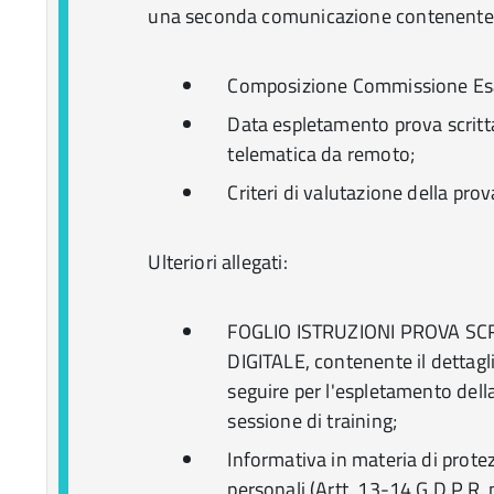
una seconda comunicazione contenente
Composizione Commissione Esa
Data espletamento prova scritt
telematica da remoto;
Criteri di valutazione della prova
Ulteriori allegati:
FOGLIO ISTRUZIONI PROVA SC
DIGITALE, contenente il dettagl
seguire per l'espletamento della
sessione di training;
Informativa in materia di protez
personali (Artt. 13-14 G.D.P.R.