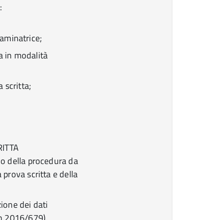
:
minatrice;
a in modalità
 scritta;
RITTA
io della procedura da
 prova scritta e della
ione dei dati
 n.2016/679).