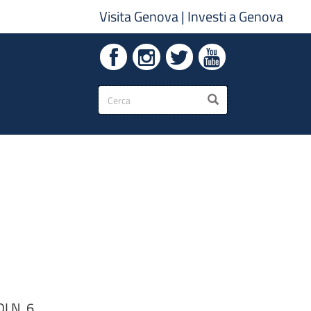
Visita Genova
|
Investi a Genova
Form
CERCA
di
ricerca
 N. 6