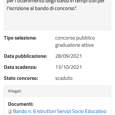
per l'ottenimento degli stessi in tempi utili per
l'iscrizione al bando di concorso".
Tipo selezione:
concorso pubblico
graduatorie attive
Data pubblicazione:
28/09/2021
Data scadenza:
13/10/2021
Stato concorso:
scaduto
Nascondi
Allegati
Documenti:
Bando n. 6 istruttori Servizi Socio Educativo