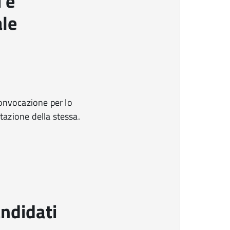
 e
ale
onvocazione per lo
utazione della stessa.
ndidati