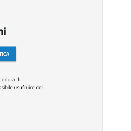
ni
TICA
ocedura di
sibile usufruire del