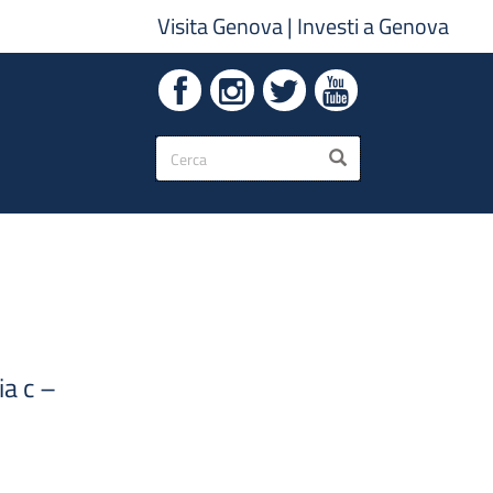
Visita Genova
|
Investi a Genova
Form
CERCA
di
ricerca
ia c –