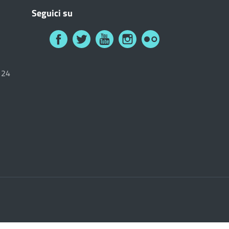
Seguici su
6124
i