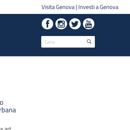
Visita Genova
|
Investi a Genova
Form
CERCA
di
ricerca
lo
Urbana
x art.