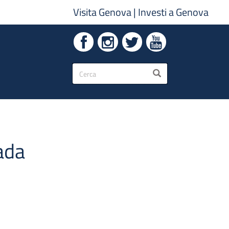
Visita Genova
|
Investi a Genova
Form
CERCA
di
ricerca
rada