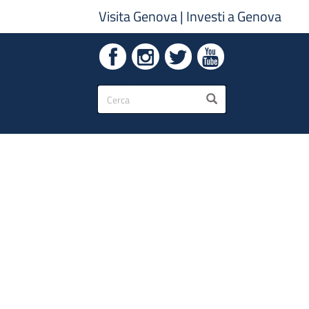
Visita Genova
|
Investi a Genova
Form
CERCA
di
ricerca