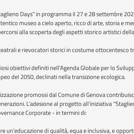
"Staglieno Days" in programma il 27 e 28 settembre 202
ntico museo a cielo aperto, ricco di arte, storia e mem
corsi alla scoperta degli aspetti storico artistici dell
ali e rievocatori storici in costume ottocentesco tra i
osi obiettivi definiti nell’Agenda Globale per lo Svilupp
opeo del 2050, declinati nella transizione ecologica.
orizzazione promossi dal Comune di Genova contribuisce
enerazioni. L’adesione al progetto all'iniziativa ‘‘Stagl
vernance Corporate - in termini di:
nire un’educazione di qualità, equa e inclusiva, e oppo