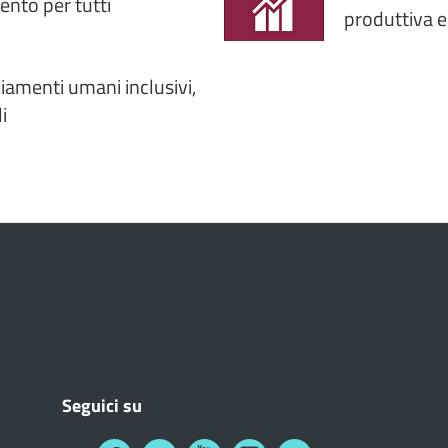
nto per tutti
produttiva e
diamenti umani inclusivi,
i
Seguici su