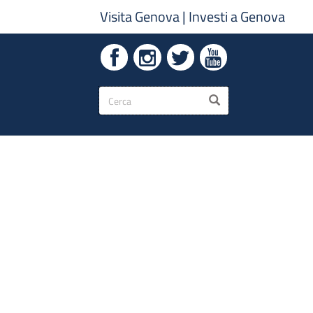
Visita Genova
|
Investi a Genova
Form
CERCA
di
ricerca