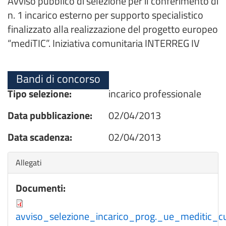
Avviso pubblico di selezione per il conferimento di
n. 1 incarico esterno per supporto specialistico
finalizzato alla realizzazione del progetto europeo
“mediTIC”. Iniziativa comunitaria INTERREG IV
Bandi di concorso
Tipo selezione:
incarico professionale
Data pubblicazione:
02/04/2013
Data scadenza:
02/04/2013
Nascondi
Allegati
Documenti:
avviso_selezione_incarico_prog._ue_meditic_cu