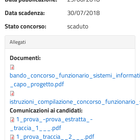
Data scadenza:
30/07/2018
Stato concorso:
scaduto
Nascondi
Allegati
Documenti:
bando_concorso_funzionario_sistemi_informati
_capo_progetto.pdf
istruzioni_compilazione_concorso_funzionario_s
Comunicazioni ai candidati:
1_prova_-prova_estratta_-
_traccia_1___.pdf
1_prova_traccia__2___.pdf