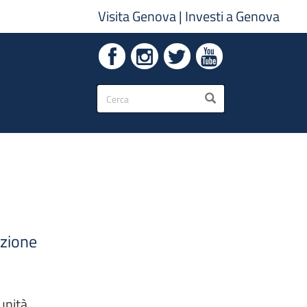
Visita Genova
|
Investi a Genova
Form
CERCA
di
ricerca
izione
unità