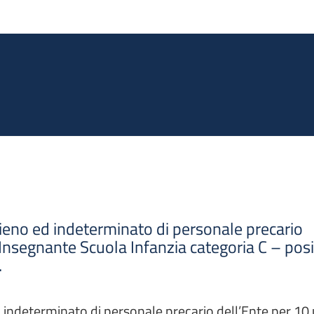
Salta al contenuto principale
pieno ed indeterminato di personale precario
i Insegnante Scuola Infanzia categoria C – pos
.
 indeterminato di personale precario dell’Ente per 10 