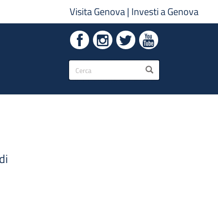
Visita Genova
|
Investi a Genova
Form
CERCA
di
ricerca
di