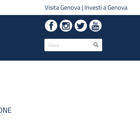
Visita Genova
|
Investi a Genova
Form
CERCA
di
ricerca
IONE