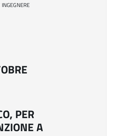
E INGEGNERE
I
TOBRE
O, PER
NZIONE A