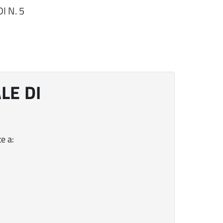
 N. 5
LE DI
e a: