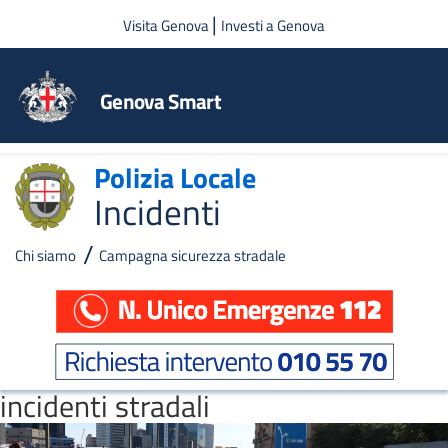
Salta al contenuto principale
|
Visita Genova
Investi a Genova
Genova Smart
Polizia Locale
Incidenti
Chi siamo
Campagna sicurezza stradale
incidenti stradali