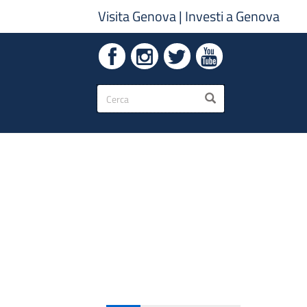
Visita Genova
|
Investi a Genova
Form
CERCA
di
ricerca