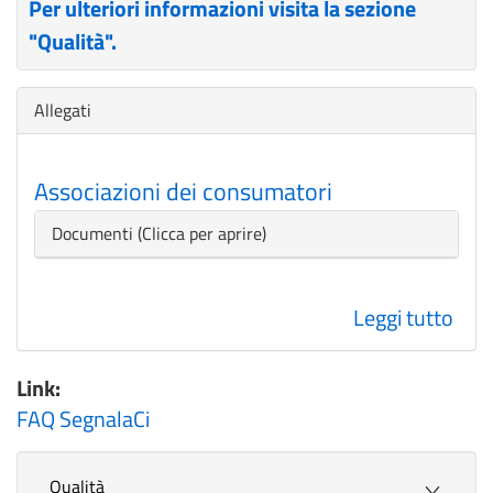
Per ulteriori informazioni visita la sezione
"Qualità".
Nascondi
Allegati
Associazioni dei consumatori
Nascondi
Documenti
Leggi tutto
su
Asso
dei
Link:
con
FAQ SegnalaCi
Qualità