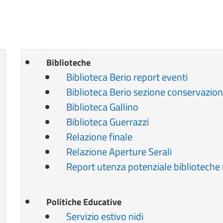
Biblioteche
Biblioteca Berio report eventi
Biblioteca Berio sezione conservazio
Biblioteca Gallino
Biblioteca Guerrazzi
Relazione finale
Relazione Aperture Serali
Report utenza potenziale biblioteche 
Politiche Educative
Servizio estivo nidi