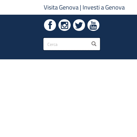
Visita Genova
|
Investi a Genova
Form
CERCA
di
ricerca