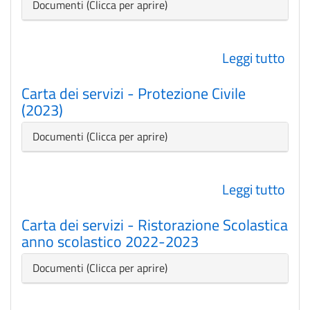
-
Nascondi
Documenti
PL
Rep
Leggi tutto
su
Sicu
Cart
Urb
Carta dei servizi - Protezione Civile
dei
(202
(2023)
serv
-
Nascondi
Documenti
Poli
dell
Leggi tutto
su
Cas
Cart
(202
Carta dei servizi - Ristorazione Scolastica
dei
-
anno scolastico 2022-2023
serv
Ne
-
Nascondi
Documenti
Pro
Civi