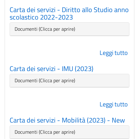
Cart
Carta dei servizi - Diritto allo Studio anno
dei
scolastico 2022-2023
serv
-
Nascondi
Documenti
Con
(202
Leggi tutto
su
Cart
Carta dei servizi - IMU (2023)
dei
serv
Nascondi
Documenti
-
Diri
Leggi tutto
su
allo
Cart
Stu
Carta dei servizi - Mobilità (2023) - New
dei
ann
serv
scol
Nascondi
Documenti
-