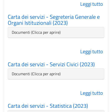
Leggi tutto
su
(202
Cart
Carta dei servizi - Segreteria Generale e
dei
Organi Istituzionali (2023)
serv
-
Nascondi
Documenti
Rist
Scol
Leggi tutto
su
ann
Cart
scol
Carta dei servizi - Servizi Civici (2023)
dei
202
serv
202
Nascondi
Documenti
-
Segr
Leggi tutto
su
Gen
Cart
e
Carta dei servizi - Statistica (2023)
dei
Org