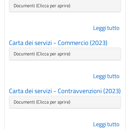
-
Nascondi
Documenti
Bibl
SBU
Leggi tutto
su
(202
Cart
Carta dei servizi - Commercio (2023)
dei
serv
Nascondi
Documenti
-
Poli
Leggi tutto
su
Soci
Cart
(202
Carta dei servizi - Contravvenzioni (2023)
dei
-
serv
Ne
Nascondi
Documenti
-
Com
Leggi tutto
su
(202