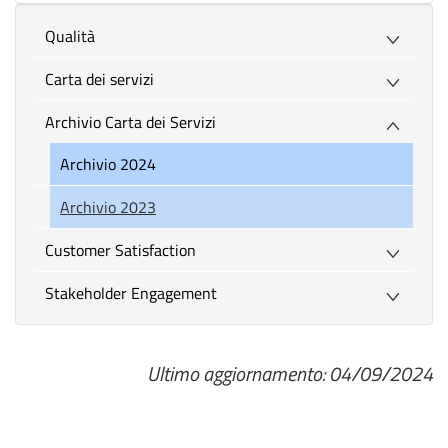
Cart
dei
Qualità
serv
Carta dei servizi
-
UR
Archivio Carta dei Servizi
(202
Archivio 2024
Archivio 2023
Customer Satisfaction
Stakeholder Engagement
Ultimo aggiornamento: 04/09/2024