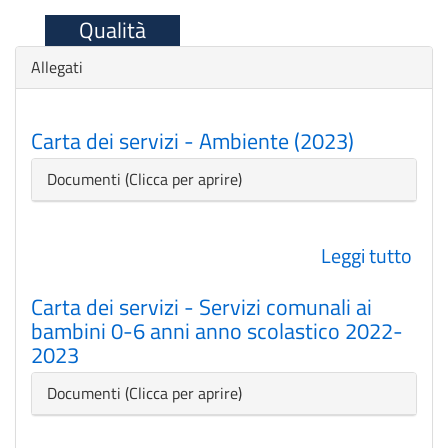
Qualità
Nascondi
Allegati
Carta dei servizi - Ambiente (2023)
Nascondi
Documenti
Leggi tutto
su
Cart
Carta dei servizi - Servizi comunali ai
dei
bambini 0-6 anni anno scolastico 2022-
serv
2023
-
Amb
Nascondi
Documenti
(202