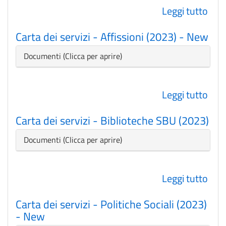
Leggi tutto
su
Cart
Carta dei servizi - Affissioni (2023) - New
dei
serv
Nascondi
Documenti
-
Serv
Leggi tutto
su
com
Cart
ai
Carta dei servizi - Biblioteche SBU (2023)
dei
bam
serv
0-
Nascondi
Documenti
-
6
Affi
anni
Leggi tutto
su
(202
ann
Cart
-
scol
Carta dei servizi - Politiche Sociali (2023)
dei
Ne
202
- New
serv
202