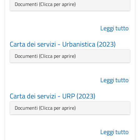
serv
Isti
Nascondi
Documenti
-
(202
Serv
Leggi tutto
su
Civic
Cart
(202
Carta dei servizi - Urbanistica (2023)
dei
serv
Nascondi
Documenti
-
Stat
Leggi tutto
su
(202
Cart
Carta dei servizi - URP (2023)
dei
serv
Nascondi
Documenti
-
Urba
Leggi tutto
su
(202