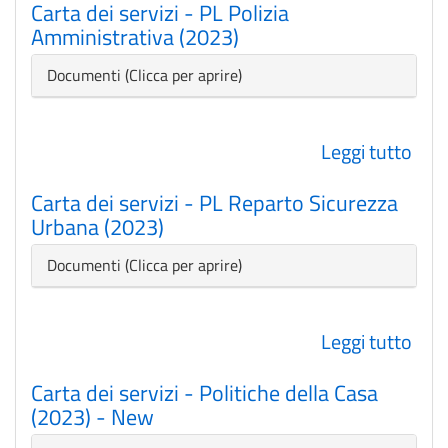
Carta dei servizi - PL Polizia
dei
Amministrativa (2023)
serv
-
Nascondi
Documenti
Mus
Civic
Leggi tutto
su
Gen
Cart
(202
Carta dei servizi - PL Reparto Sicurezza
dei
Urbana (2023)
serv
-
Nascondi
Documenti
PL
Poli
Leggi tutto
su
Amm
Cart
(202
Carta dei servizi - Politiche della Casa
dei
(2023) - New
serv