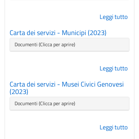
202
IMU
202
Leggi tutto
su
(202
Cart
Carta dei servizi - Municipi (2023)
dei
serv
Nascondi
Documenti
-
Mobi
Leggi tutto
su
(202
Cart
-
Carta dei servizi - Musei Civici Genovesi
dei
Ne
(2023)
serv
-
Nascondi
Documenti
Muni
(202
Leggi tutto
su
Cart