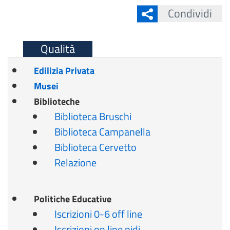
Condividi
Qualità
Edilizia Privata
Musei
Biblioteche
Biblioteca Bruschi
Biblioteca Campanella
Biblioteca Cervetto
R
elazione
Politiche Educative
Iscrizioni 0-6 off line
Iscrizioni on line nidi