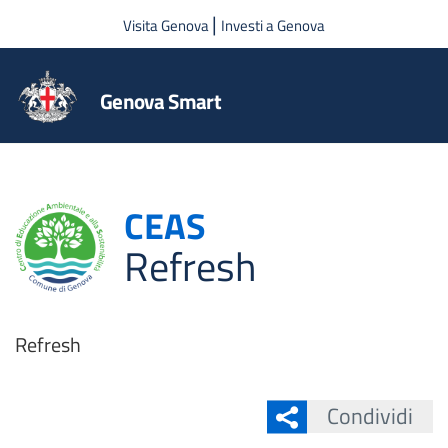
Salta al contenuto principale
|
Visita Genova
Investi a Genova
Genova Smart
CEAS
Refresh
Refresh
Condividi