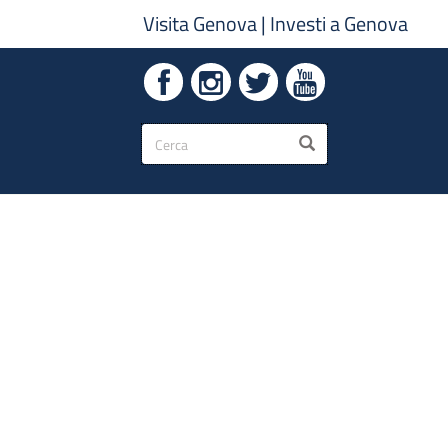
Visita Genova
|
Investi a Genova
Form
CERCA
di
ricerca