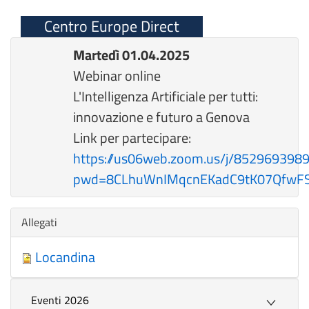
Centro Europe Direct
Martedì 01.04.2025
Webinar online
L'Intelligenza Artificiale per tutti:
innovazione e futuro a Genova
Link per partecipare:
https://us06web.zoom.us/j/852969398
pwd=8CLhuWnIMqcnEKadC9tK07QfwFS
Nascondi
Allegati
Locandina
Eventi 2026